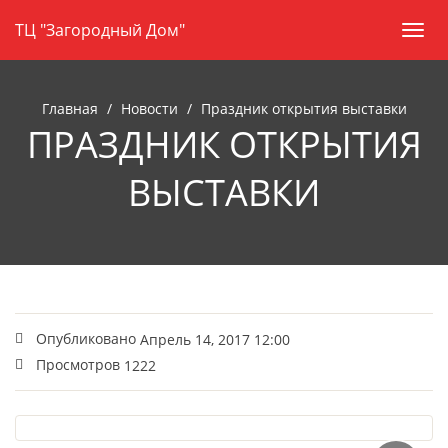
Навигация
Skip
ТЦ "Загородный Дом"
Пере
to
нави
main
content
Главная
Новости
Праздник открытия выставки
ПРАЗДНИК ОТКРЫТИЯ
ВЫСТАВКИ
Опубликовано
Апрель 14, 2017 12:00
Просмотров
1222